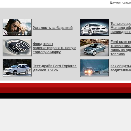
Документ создан
Только евр
Усталость за баранкой
Mustang обр
цилиндровы
Ford смог п
Форд хочет
тысячи кил
зарегистрировать новую
лишь на од
торговую марку
топлива
Тест-драйв Ford Explorer,
Как общать
движок 3.5i V6
водителям