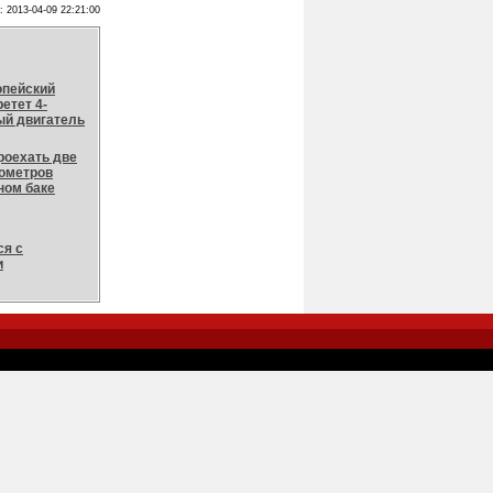
: 2013-04-09 22:21:00
опейский
етет 4-
й двигатель
роехать две
ометров
ном баке
ся с
и
-->