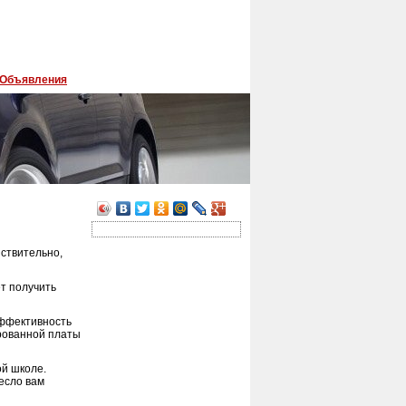
Объявления
йствительно,
ет получить
эффективность
рованной платы
й школе.
несло вам