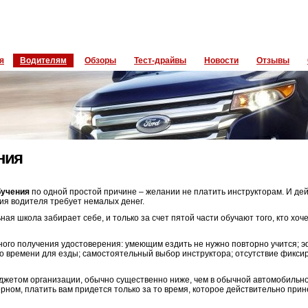
я
Водителям
Обзоры
Тест-драйвы
Новости
Отзывы
ния
бучения
по одной простой причине – желании не платить инструкторам. И де
ия водителя требует немалых денег.
ая школа забирает себе, и только за счет пятой части обучают того, кто хоч
ного получения удостоверения: умеющим ездить не нужно повторно учится; 
о времени для езды; самостоятельный выбор инструктора; отсутствие фикси
джетом организации, обычно существенно ниже, чем в обычной автомобильно
ерном, платить вам придется только за то время, которое действительно при