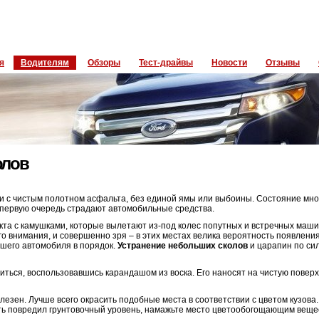
я
Водителям
Обзоры
Тест-драйвы
Новости
Отзывы
олов
ги с чистым полотном асфальта, без единой ямы или выбоины. Состояние мно
в первую очередь страдают автомобильные средства.
кта с камушками, которые вылетают из-под колес попутных и встречных маши
о внимания, и совершенно зря – в этих местах велика вероятность появлени
ашего автомобиля в порядок.
Устранение небольших сколов
и царапин по си
ться, воспользовавшись карандашом из воска. Его наносят на чистую поверх
зен. Лучше всего окрасить подобные места в соответствии с цветом кузова.
уть повредил грунтовочный уровень, намажьте место цветообогощающим веще