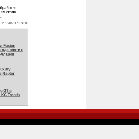
бработке,
ием скола
.
: 2013-04-11 16:30:00
л Fusion
 года почти в
олларов
Luxury
e Raptor
g GT в
 KC Trends
-->