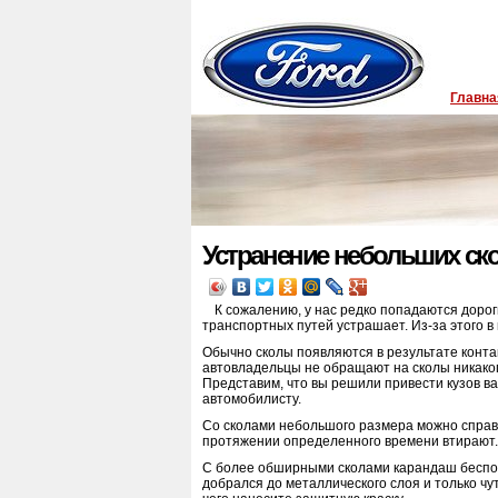
Главна
Устранение небольших ск
К сожалению, у нас редко попадаются доро
транспортных путей устрашает. Из-за этого 
Обычно сколы появляются в результате конта
автовладельцы не обращают на сколы никаког
Представим, что вы решили привести кузов в
автомобилисту.
Со сколами небольшого размера можно справи
протяжении определенного времени втирают.
С более обширными сколами карандаш бесполе
добрался до металлического слоя и только ч