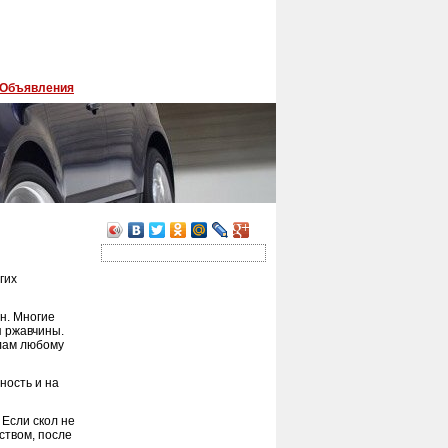
Объявления
гих
н. Многие
я ржавчины.
лам любому
ность и на
 Если скол не
ством, после