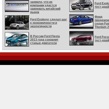
заявило, что их
Ford Explo
компании удастся
тест-дра
завоевать китайский
рынок
Форд
Ford Explorer сделал шаг
продемон
к экономичности и
седан Fus
экологичности
Titanium 
В России Ford Fiesta
Ford Focu
2013 года сохранит
тест-дра
старые двигатели