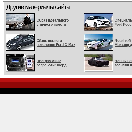
Другие материалы сайта
Образ идеального
Специаль
уличного пилота
Ford Focus
Обзор первого
Roush об
поколения Ford C-Max
Mustang д
Программные
Новый Fo
разработки Форд
засняли 