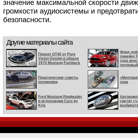
значение максимальной скорости движ
громкости аудиосистемы и предотврат
безопасности.
Другие материалы сайта
Форд доб
Проект GT40 от Pure
линейку F
Visiоn Design в образе
года верс
1970 Mustang Fastback
литровый
Практические советы
«Мертвая
полировки
зона
Ford Mustang Ringleader
Автокомп
в исполнении Cars by
светит с
Kris
разбират