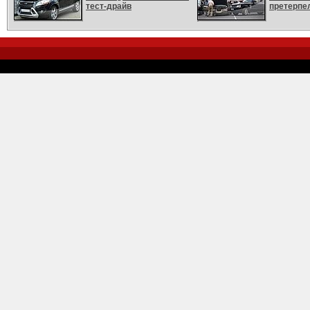
тест-драйв
претерпе