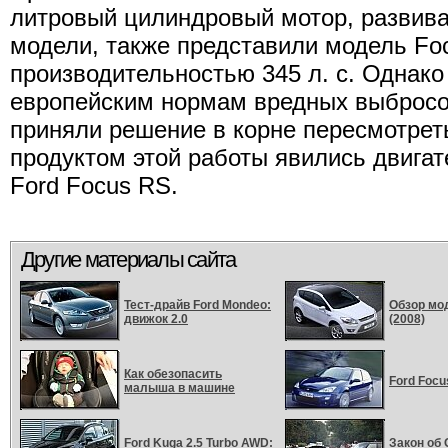
литровый цилиндровый мотор, развива
модели, также представили модель Fo
производительностью 345 л. с. Однако
европейским нормам вредных выбросов
приняли решение в корне пересмотрет
продуктом этой работы явились двига
Ford Focus RS.
Другие материалы сайта
Тест-драйв Ford Mondeo:
Обзор мо
движок 2.0
(2008)
Как обезопасить
Ford Focu
малыша в машине
Ford Kuga 2.5 Turbo AWD:
Закон об