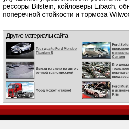
рессоры Bilstein, койловеры Eibach, 
поперечной стойкости и тормоза Wilwo
Другие материалы сайта
Ford Soll
Тест драйв Ford Mondeo
производ
Titanium S
минивена 
Custom
Кто долж
Выезд из снега на авто с
транспор
ручной трансмиссией
покупате
продавец
Ford Must
Форд может и такое!
в исполне
Kris