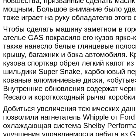
новшества, призванные сделать масл
мощным. Большое внимание было удел
тоже играет на руку обладателю этого 
Чтобы сделать машину заметном в гор
ателье GAS покрасило его кузов ярко-
также нанесло белые глянцевые полоск
крышу, багажник и бока автомобиля. 
кузова спорткар обрел легкий капот и
шильдики Super Snake, карбоновый п
кованые алюминиевые диски, «обутые»
Внутренние обновления содержат чер
Recaro и короткоходный рычаг коробки
Добиться увеличения технических данн
позволили нагнетатель Whipplе от Ford
охлаждающая система Shelby Performan
улучшения управляемости ребята из 