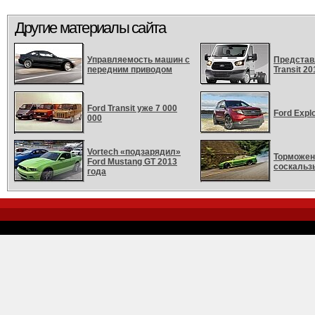
Другие материалы сайта
Управляемость машин с
Представл
передним приводом
Transit 20
Ford Transit уже 7 000
Ford Explo
000
Vortech «подзарядил»
Торможен
Ford Mustang GT 2013
соскальз
года