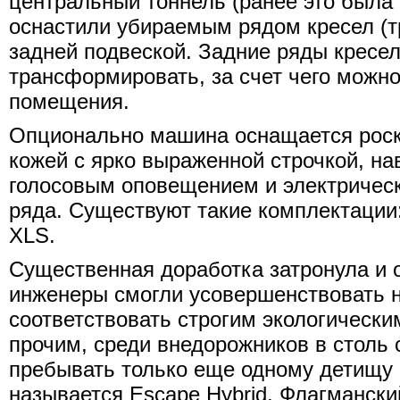
центральный тоннель (ранее это была
оснастили убираемым рядом кресел (т
задней подвеской. Задние ряды кресе
трансформировать, за счет чего можно
помещения.
Опционально машина оснащается рос
кожей с ярко выраженной строчкой, на
голосовым оповещением и электрическ
ряда. Существуют такие комплектации:
XLS.
Существенная доработка затронула и 
инженеры смогли усовершенствовать н
соответствовать строгим экологическ
прочим, среди внедорожников в столь 
пребывать только еще одному детищу 
называется Escape Hybrid. Флагмански