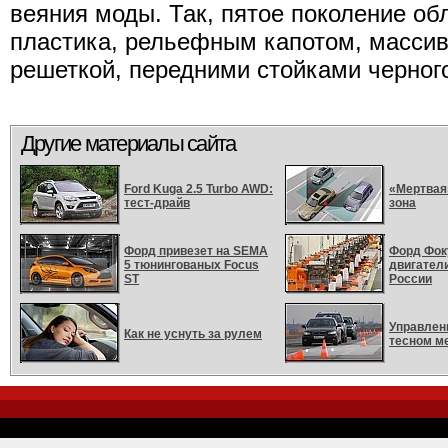
веяния моды. Так, пятое поколение о
пластика, рельефным капотом, масси
решеткой, передними стойками черного
Другие материалы сайта
Ford Kuga 2.5 Turbo AWD:
«Мертвая
тест-драйв
зона
Форд привезет на SEMA
Форд Фок
5 тюнингованых Focus
двигател
ST
России
Управлен
Как не уснуть за рулем
тесном м