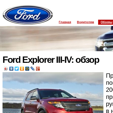
Главная
Водителям
Обзоры
Ford Explorer III-IV: обзор
Пр
по
20
пр
ру
в 