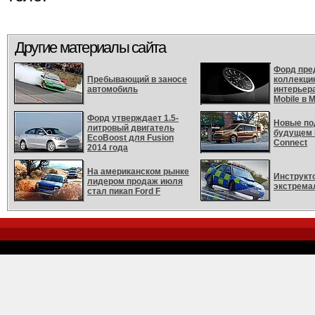
Другие материалы сайта
Форд пре
Пребывающий в заносе
коллекци
автомобиль
интерьера
Mobile в 
Форд утверждает 1.5-
Новые по
литровый двигатель
будущем 
EcoBoost для Fusion
Connect
2014 года
На американском рынке
Инструкт
лидером продаж июля
экстрема
стал пикап Ford F