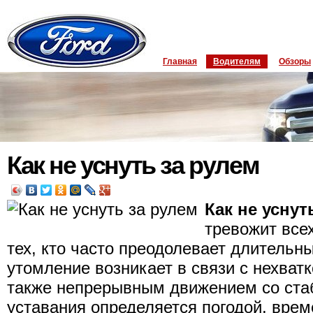
Главная
Водителям
Обзоры
Как не уснуть за рулем
Как не уснут
тревожит все
тех, кто часто преодолевает длительн
утомление возникает в связи с нехват
также непрерывным движением со ста
уставания определяется погодой, врем