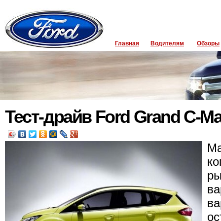
Главная
Водителям
Обзоры
Тест-драйв Ford Grand C-Ma
Ма
ко
ры
ва
ва
ос