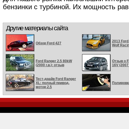
бензинки с турбиной. Их мощность рав
Другие материалы сайта
2013 Ford
Обзор Ford 427
Wolf Raci
Ford Ranger 2.5 80kW
Отзыв о F
(2000 г.в.): отзыв
16V (2007 
Тест-драйв Ford Ranger
XL: полный привод,
Полировк
мотор 2.5