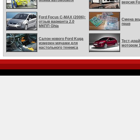
Мойка автомобиля
версия Fo
Ford Focus C-MAX (2006):
Смена во
отзыв варианта 2.0
прав
МКПП Ghia
Салон нового Ford Kuga
Тест-драй
измерен мячами для
мотором 1
настольного тенниса