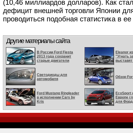
(10,46 миллиардов долларов). Как ста
дефицит внешней торговли Японии для 
проводиться подобная статистика в ее
Другие материалы сайта
В России Ford Fiesta
Eleanor 
2013 года сохранит
"Угнать з
старые двигатели
выставят
Светодиоды для
Обзор For
автомобиля
Ford Mustang Ringleader
EcoSport 
в исполнении Cars by
Европе г
Kris
для Форд