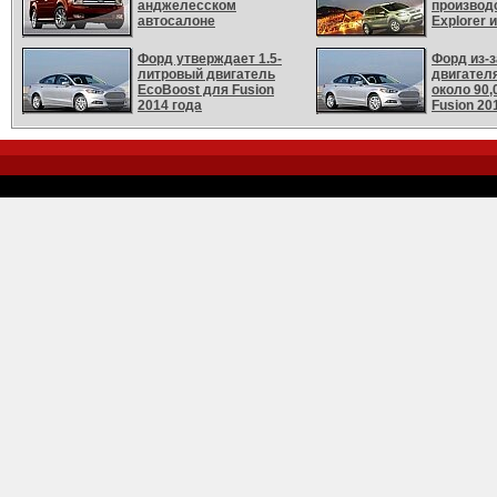
анджелесском
производ
автосалоне
Explorer 
Форд утверждает 1.5-
Форд из-з
литровый двигатель
двигател
EcoBoost для Fusion
около 90,
2014 года
Fusion 20