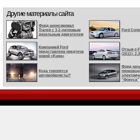
Другие материалы сайта
Форд анонсировал
Transit с 3,2-литровым
Ford Cont
дизельным двигателем
Компанией Ford
Отзыв о 
представлена предтеча
(2011): 2.3
новой «Kuga»
Форд нач
Куда торопятся
производ
автомобилисты?
электрич
"Фокуса"