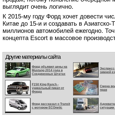
выглядит очень логично.
К 2015-му году Форд хочет довести чи
Китае до 15-и и создавать в Азиатско-
миллионов автомобилей ежегодно. Точ
концепта Escort в массовое производс
Другие материалы сайта
Форд объявил цены на
Экспресс
Mustang 2014 года в
зимней е
Соединенных Штатах
F150 King Ranch -
Смена во
уникальный пикап от
прав
Форда
Форд рассказал о Transit
Адекватн
с мотором ECOnetic
ситуации 