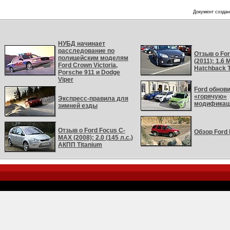
Документ создан
НУБД начинает
расследование по
Отзыв о Ford
полицейским моделям
(2011): 1.6
Ford Crown Victoria,
Hatchback T
Porsche 911 и Dodge
Viper
Ford обнов
«горячую»
Экспресс-правила для
модификац
зимней езды
Отзыв о Ford Focus C-
Обзор Ford
MAX (2008): 2.0 (145 л.с.)
АКПП Titanium