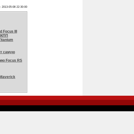
: 2013-05-08 22:30:00
 Focus III
 МКПП
itanium
ит самую
ию Focus RS
 Maverick
-->