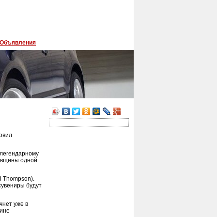
Объявления
товил
у легендарному
довщины одной
l Thompson).
 сувениры будут
чнет уже в
щине