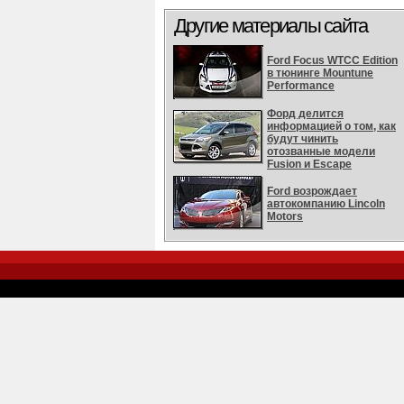
Другие материалы сайта
Ford Focus WTCC Edition
в тюнинге Mountune
Performance
Форд делится
информацией о том, как
будут чинить
отозванные модели
Fusion и Escape
Ford возрождает
автокомпанию Lincoln
Motors