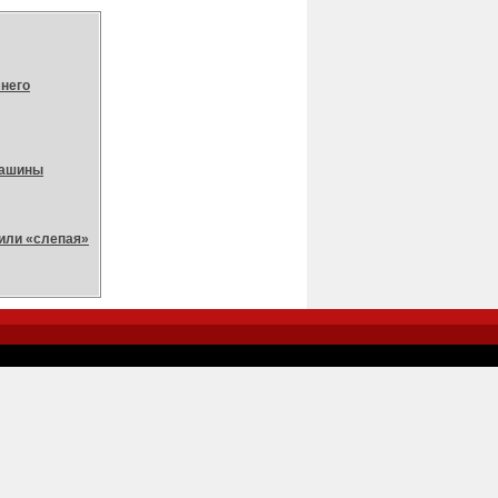
него
машины
или «слепая»
-->