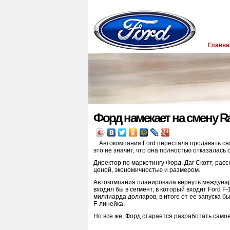
Главна
Форд намекает на смену R
Автокомпания Ford перестала продавать сво
это не значит, что она полностью отказалась 
Директор по маркетингу Форд, Даг Скотт, рас
ценой, экономичностью и размером.
Автокомпания планировала вернуть междунаро
входил бы в сегмент, в который входит Ford 
миллиарда долларов, в итоге от ее запуска б
F-линейка.
Но все же, Форд старается разработать само