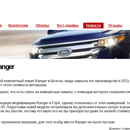
я
Водителям
Обзоры
Тест-драйвы
Новости
Отзывы
anger
й компактный пикап Ranger в Штатах, когда закрыла его производство в 2011-
от этого сегмента авторынка.
сказал, что есть спрос на компактные пикапы, с помощью которого сохраняетс
дную модификацию Ranger в США, однако отказалась от этих намерений, та
F-150. Подготовка новой модели потребовала бы дополнительных затрат в раз
ыли бы убытки, потому что мало кто ее бы приобретал даже по низкой стоимос
е органичное решение, для того чтобы место Ranger не было пустым.
Документ создан