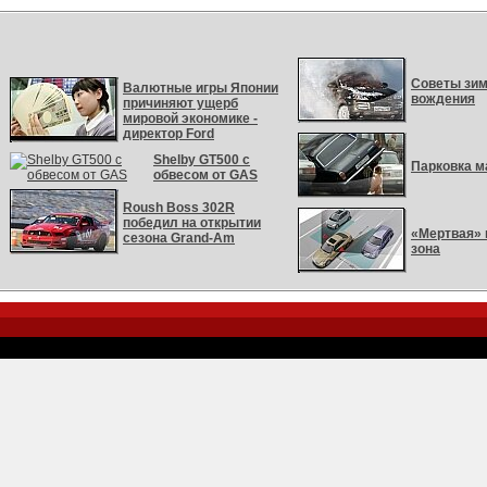
Советы зим
Валютные игры Японии
вождения
причиняют ущерб
мировой экономике -
директор Ford
Shelby GT500 с
Парковка 
обвесом от GAS
Roush Boss 302R
победил на открытии
«Мертвая» 
сезона Grand-Am
зона