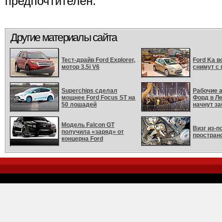
предпочтителен.
Другие материалы сайта
Тест-драйв Ford Explorer,
Ford Ka 
мотор 3.5i V6
снимут с
Superchips сделал
Рабочие 
мощнее Ford Focus ST на
Форд в Л
50 лошадей
начнут за
Модель Falcon GT
Визг из-п
получила «заряд» от
простран
концерна Ford