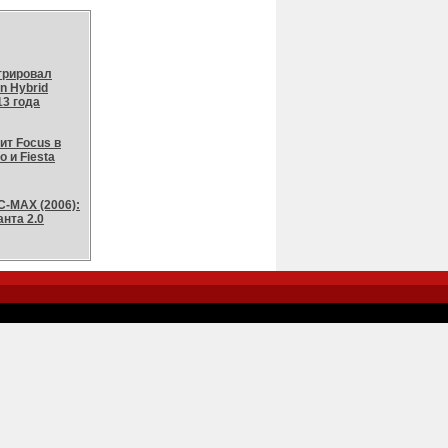
трировал
n Hybrid
13 года
ит Focus в
 и Fiesta
C-MAX (2006):
нта 2.0
-->