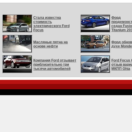
Стала известна
Форд
стоимость
продемонс
электрического Ford
седан Fusio
Focus
Titanium 20
Масляные пятна на
Форд обнов
основе нефти
духе Mondeo
Компания Ford отзывает
Ford Focus 
приблизительно три
отзыв вариа
тысячи автомобилей
МКПП Ghia