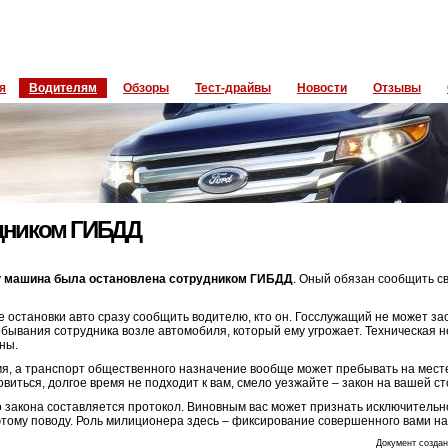
я
Водителям
Обзоры
Тест-драйвы
Новости
Отзывы
дником ГИБДД
у
машина была остановлена сотрудником ГИБДД
. Оный обязан сообщить с
 остановки авто сразу сообщить водителю, кто он. Госслужащий не может за
ебывания сотрудника возле автомобиля, который ему угрожает. Техническая 
ны.
мя, а транспорт общественного назначение вообще может пребывать на мест
овиться, долгое время не подходит к вам, смело уезжайте – закон на вашей ст
 закона составляется протокол. Виновным вас может признать исключитель
о этому поводу. Роль милиционера здесь – фиксирование совершенного вами н
Документ создан