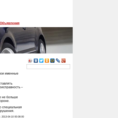
Объявления
вои именные
ставлять
неисправность –
е не больше
ороне.
но специальная
арушения.
: 2013-04-10 00:08:00