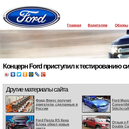
Главная
Водителям
Обзоры
Концерн Ford приступил к тестированию 
Другие материалы сайта
Форд Фокус получит
Ford Must
двигатели, сделанные в
Convertib
России
Stitchcraf
Ford Fiesta RS Кена
Отзыв о F
Блока обрел новые
Double Cab
цвета