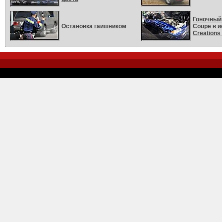
Гоночный
Остановка гаишником
Coupe в 
Creation