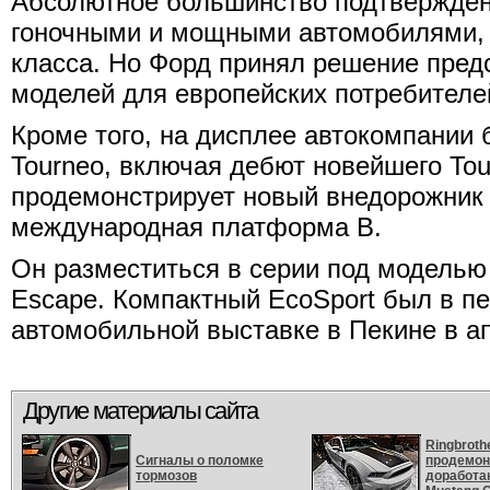
Абсолютное большинство подтвержде
гоночными и мощными автомобилями, 
класса. Но Форд принял решение пред
моделей для европейских потребителе
Кроме того, на дисплее автокомпании 
Tourneo, включая дебют новейшего Tour
продемонстрирует новый внедорожник E
международная платформа В.
Он разместиться в серии под моделью 
Escape. Компактный EcoSport был в п
автомобильной выставке в Пекине в ап
Другие материалы сайта
Ringbroth
Сигналы о поломке
продемон
тормозов
доработа