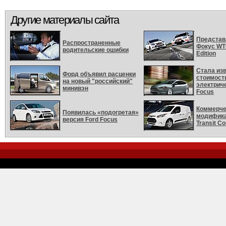
Другие материалы сайта
Представ
Распространенные
Фокус WT
водительские ошибки
Edition
Стала из
Форд объявил расценки
стоимост
на новый "российский"
электриче
минивэн
Focus
Коммерче
Появилась «подогретая»
модифика
версия Ford Focus
Transit C